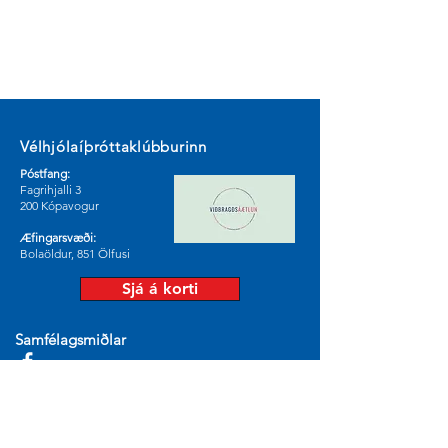
Vélhjólaíþróttaklúbburinn
Póstfang:
Fagrihjalli 3
200 Kópavogur
Æfingarsvæði:
Bolaöldur, 851 Ölfusi
Sjá á korti
Samfélagsmiðlar
© 2024 by Vélhjólaíþróttaklúburinn.