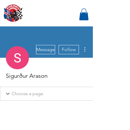
More actions
Message
Follow
Sigurður Arason