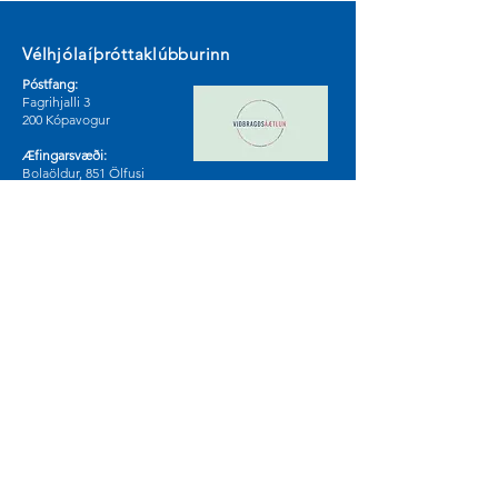
Vélhjólaíþróttaklúbburinn
Póstfang:
Fagrihjalli 3
200 Kópavogur
Æfingarsvæði:
Bolaöldur, 851 Ölfusi
Sjá á korti
Samfélagsmiðlar
© 2024 by Vélhjólaíþróttaklúburinn.