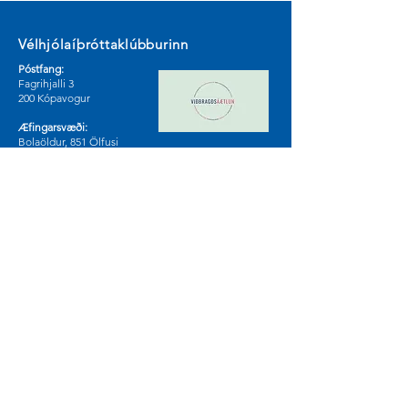
Vélhjólaíþróttaklúbburinn
Póstfang:
Fagrihjalli 3
200 Kópavogur
Æfingarsvæði:
Bolaöldur, 851 Ölfusi
Sjá á korti
Samfélagsmiðlar
© 2024 by Vélhjólaíþróttaklúburinn.