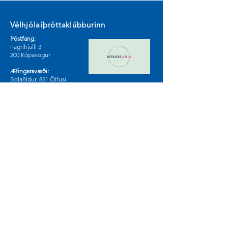
Vélhjólaíþróttaklúbburinn
Póstfang:
Fagrihjalli 3
200 Kópavogur
Æfingarsvæði:
Bolaöldur, 851 Ölfusi
Sjá á korti
Samfélagsmiðlar
© 2024 by Vélhjólaíþróttaklúburinn.