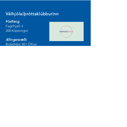
Vélhjólaíþróttaklúbburinn
Póstfang:
Fagrihjalli 3
200 Kópavogur
Æfingarsvæði:
Bolaöldur, 851 Ölfusi
Sjá á korti
Samfélagsmiðlar
© 2024 by Vélhjólaíþróttaklúburinn.