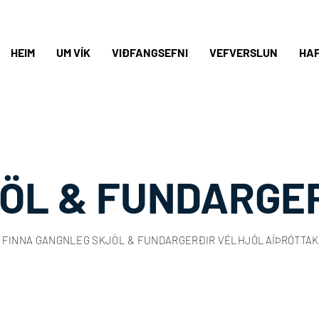
HEIM
UM VÍK
VIÐFANGSEFNI
VEFVERSLUN
HA
ÖL & FUNDARGE
Ð FINNA GANGNLEG SKJÖL & FUNDARGERÐIR VÉLHJÓLAÍÞRÓTTA