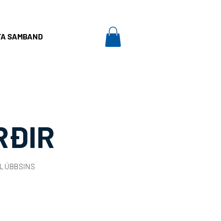
FA SAMBAND
SKJÖL
Log In
RÐIR
KLÚBBSINS