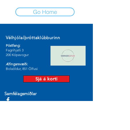
Go Home
Vélhjólaíþróttaklúbburinn
Póstfang:
Fagrihjalli 3
200 Kópavogur
Æfingarsvæði:
Bolaöldur, 851 Ölfusi
Sjá á korti
Samfélagsmiðlar
© 2024 by Vélhjólaíþróttaklúburinn.